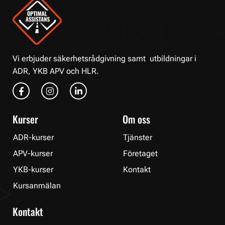
Vi erbjuder säkerhetsrådgivning samt utbildningar i
ADR, YKB APV och HLR.
F
I
L
a
n
i
c
s
n
e
t
k
Kurser
Om oss
b
a
e
o
g
d
o
r
i
ADR-kurser
Tjänster
k
a
n
APV-kurser
Företaget
-
m
-
f
i
YKB-kurser
Kontakt
n
Kursanmälan
Kontakt